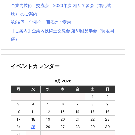
企業内技術士交流会 2026年度 相互学習会（筆記試
験） のご案内
第89回 定例会 開催のご案内
【ご案内】企業内技術⼠交流会 第61回⾒学会（現地開
催）
イベントカレンダー
8月 2026
月
火
水
木
金
土
日
1
2
3
4
5
6
7
8
9
10
11
12
13
14
15
16
17
18
19
20
21
22
23
24
25
26
27
28
29
30
31