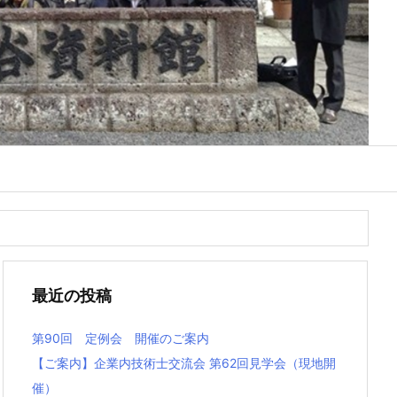
最近の投稿
第90回 定例会 開催のご案内
【ご案内】企業内技術士交流会 第62回見学会（現地開
催）