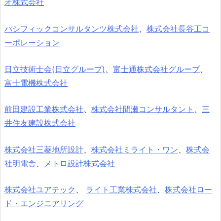
オ株式会社
パシフィックコンサルタンツ株式会社
、
株式会社長谷工コ
ーポレーション
日立技術士会(日立グループ)
、
富士通株式会社グループ
、
富士電機株式会社
前田建設工業株式会社
、
株式会社間瀬コンサルタント
、
三
井住友建設株式会社
株式会社三菱地所設計
、
株式会社ミライト・ワン
、
株式会
社明電舎
、
メトロ設計株式会社
株式会社ユアテック
、
ライト工業株式会社
、
株式会社ロー
ド・エンジニアリング