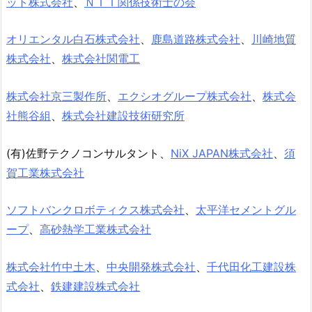
ット株式会社
、
ＮＴＴ関係技術士の会
オリエンタル白石株式会社
、
鹿島道路株式会社
、
川崎地質
株式会社
、
株式会社関電工
株式会社京三製作所
、
エクシオグループ株式会社
、
株式会
社熊谷組
、
株式会社建設技術研究所
(有)佐野テクノコンサルタント、
NiX JAPAN株式会社
、
須
賀工業株式会社
ソフトバンクロボティクス株式会社
、
太平洋セメントグル
ープ
、
高砂熱学工業株式会社
株式会社竹中土木
、
中央開発株式会社
、
千代田化工建設株
式会社
、
鉄建建設株式会社