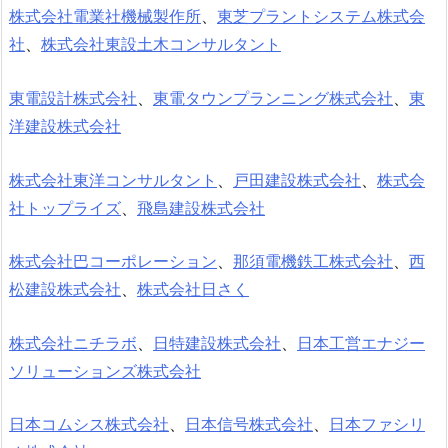
株式会社電業社機械製作所
、
東芝プラントシステム株式会
社
、
株式会社東設土木コンサルタント
東電設計株式会社
、
東電タウンプランニング株式会社
、
東
洋建設株式会社
株式会社東洋コンサルタント
、
戸田建設株式会社
、
株式会
社トップライズ
、
飛島建設株式会社
株式会社巴コーポレーション
、
那須電機鉄工株式会社
、
西
松建設株式会社
、
株式会社日さく
株式会社ニチラボ
、
日特建設株式会社
、
日本工営エナジー
ソリューションズ株式会社
日本コムシス株式会社
、
日本信号株式会社
、
日本ファシリ