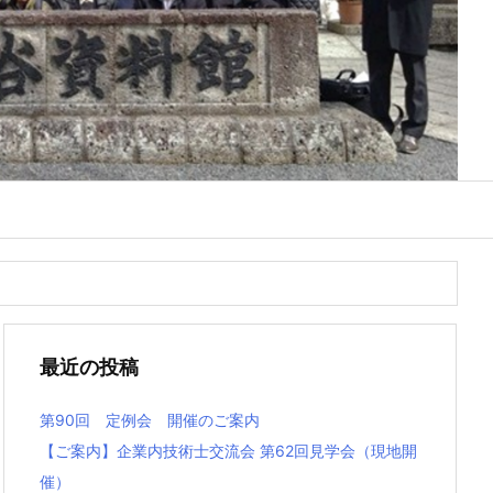
最近の投稿
第90回 定例会 開催のご案内
【ご案内】企業内技術士交流会 第62回見学会（現地開
催）