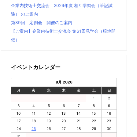
企業内技術士交流会 2026年度 相互学習会（筆記試
験） のご案内
第89回 定例会 開催のご案内
【ご案内】企業内技術⼠交流会 第61回⾒学会（現地開
催）
イベントカレンダー
8月 2026
月
火
水
木
金
土
日
1
2
3
4
5
6
7
8
9
10
11
12
13
14
15
16
17
18
19
20
21
22
23
24
25
26
27
28
29
30
31