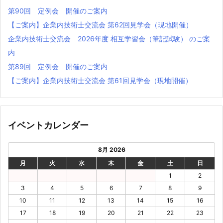
第90回 定例会 開催のご案内
【ご案内】企業内技術士交流会 第62回見学会（現地開催）
企業内技術士交流会 2026年度 相互学習会（筆記試験） のご案
内
第89回 定例会 開催のご案内
【ご案内】企業内技術⼠交流会 第61回⾒学会（現地開催）
イベントカレンダー
8月 2026
月
火
水
木
金
土
日
1
2
3
4
5
6
7
8
9
10
11
12
13
14
15
16
17
18
19
20
21
22
23